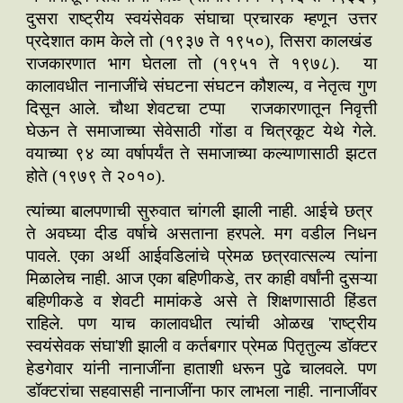
दुसरा राष्ट्रीय स्वयंसेवक संघाचा प्रचारक म्हणून उत्तर
प्रदेशात काम केले तो (१९३७ ते १९५०), तिसरा कालखंड
राजकारणात भाग घेतला तो (१९५१ ते १९७८).‌ या
कालावधीत नानाजींचे संघटना संघटन कौशल्य, व नेतृत्व गुण
दिसून आले. चौथा शेवटचा टप्पा राजकारणातून निवृत्ती
घेऊन ते समाजाच्या सेवेसाठी गोंडा व चित्रकूट येथे गेले.
वयाच्या ९४ व्या वर्षापर्यंत ते समाजाच्या कल्याणासाठी झटत
होते (१९७९ ते २०१०).
त्यांच्या बालपणाची सुरुवात चांगली झाली नाही. आईचे छत्र
ते अवघ्या दीड वर्षाचे असताना हरपले. मग वडील निधन
पावले. एका अर्थी आईवडिलांचे प्रेमळ छत्रवात्सल्य त्यांना
मिळालेच नाही. आज एका बहिणीकडे, तर काही वर्षांनी दुसऱ्या
बहिणीकडे व शेवटी मामांकडे असे ते शिक्षणासाठी हिंडत
राहिले. पण याच कालावधीत त्यांची ओळख 'राष्ट्रीय
स्वयंसेवक संघा'शी झाली व कर्तबगार प्रेमळ पितृतुल्य डॉक्टर
हेडगेवार यांनी नानाजींना हाताशी धरून पुढे चालवले. पण
डॉक्टरांचा सहवासही नानाजींना फार लाभला नाही. नानाजींवर