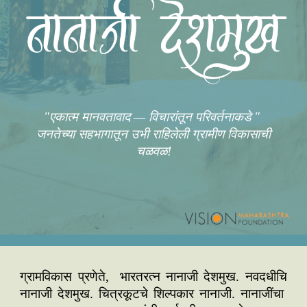
"एकात्म मानवतावाद — विचारांतून परिवर्तनाकडे "
जनतेच्या सहभागातून उभी राहिलेली ग्रामीण विकासाची
चळवळ!
ग्रामविकास प्रणेते, भारतरत्न नानाजी देशमुख. नवदधीचि
नानाजी देशमुख. चित्रकूटचे शिल्पकार नानाजी. नानाजींचा