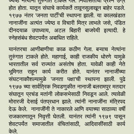
ज्येष्ठ नेत्यांना तुरुंगात टाकले गेले. निर्वासितांचा प्रश्न उग्र
होत होता. यातून संघाचे कार्यकर्ते तावूनसुलाखून बाहेर पडले.
१९७७ नंतर 'जनता पार्टी'ची स्थापना झाली. या कालखंडात
नानाजींना अत्यंत ज्येष्ठ व विचारी मित्र लाभले जसे, पंडित
दीनदयाळ उपाध्याय, अटल बिहारी बाजपेयी इत्यादी. हे
स्नेहसंबंध शेवटपर्यंत अबाधित राहिले.
यानंतरचा आणीबाणीचा काळ कठीण गेला. बऱ्याच नेत्यांना
तुरुंगात टाकले होते. महागाई, काही राजकीय धोरणे यामुळे
भारतातील सर्व राज्यांत असंतोष होता. यावेळी काही नेते
भूमिगत राहून कार्य करीत होते. यानंतर नानाजींच्या
संघटनाकौशल्यामुळे 'जनता पक्षा'ची स्थापना झाली. पुढे
१९७७ च्या सार्वत्रिक निवडणुकीत नानाजी बलरामपुर मतदार
संघातून प्रचंड मतांनी लोकसभेसाठी निवडून आले. त्यावेळी
मोरारजी देसाई पंतप्रधान झाले. त्यांनी नानाजींना मंत्रिपद
देऊ केले. नानाजींनी ते नाकारले आणि वयाच्या साठाव्या वर्षी
राजकारणातून निवृत्ती घेतली. यानंतर त्यांनी १९७९ पासून
शेवटपर्यंत समाजातील वंचितांसाठी, आदिवासींसाठी कार्य
केले.