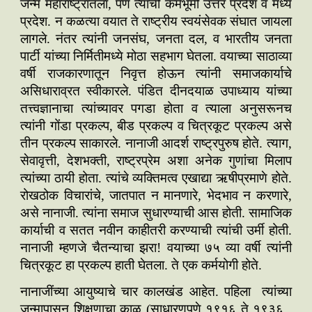
जन्म महाराष्ट्रातला, पण त्यांची कर्मभूमी उत्तर प्रदेश व मध्य
प्रदेश. न कळत्या वयात ते राष्ट्रीय स्वयंसेवक संघात जायला
लागले. नंतर त्यांनी जनसंघ, जनता दल, व भारतीय जनता
पार्टी यांच्या निर्मितीमध्ये मोठा सहभाग घेतला. वयाच्या साठाव्या
वर्षी राजकारणातून निवृत्त होऊन त्यांनी समाजकार्याचे
असिधाराव्रत स्वीकारले. पंडित दीनदयाळ उपाध्याय यांच्या
तत्त्वज्ञानाचा त्यांच्यावर पगडा होता व त्याला अनुसरूनच
त्यांनी गोंडा प्रकल्प, बीड प्रकल्प व चित्रकूट प्रकल्प असे
तीन प्रकल्प साकारले. नानाजी आदर्श राष्ट्रपुरुष होते. त्याग,
सेवावृत्ती, देशभक्ती, राष्ट्रप्रेम अशा अनेक गुणांचा मिलाप
त्यांच्या ठायी होता. त्यांचे व्यक्तिमत्व एखाद्या ऋषीप्रमाणे होते.
रोखठोक विचारांचे, जातपात न मानणारे, भेदभाव न करणारे,
असे नानाजी. त्यांना समाज सुधारण्याची आस होती. सामाजिक
कार्याची व सतत नवीन काहीतरी करण्याची त्यांची उर्मी होती.
नानाजी म्हणजे चैतन्याचा झरा! वयाच्या ७५ व्या वर्षी त्यांनी
चित्रकूट हा प्रकल्प हाती घेतला. ते एक कर्मयोगी होते.
नानाजींच्या आयुष्याचे चार कालखंड आहेत. पहिला त्यांच्या
जन्मापासून शिक्षणाचा काळ (साधारणपणे १९१६ ते १९३६ ,